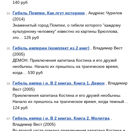
140 руб
Гибель Помпеи. Как лгут историки
, Андреас Чурилов
84
(2014)
Знаменитый город Помпеи, о гибели которого "каждому
культурному человеку" известно из картины Брюллова,
это… 126 руб
Гибель империи (комплект из 2 книг)
, Владимир Вест
85
(2005)
ДЕМОН. Приключения капитана Костина и его друзей
необычны. Начало их пришлось на трагическое время,
когда… 530 руб
Гибель импер i и. В 2 книгах. Книга 1. Демон
, Владимир
86
Вест (2005)
Приключения капитана Костина и его друзей необычны.
Начало их пришлось на трагическое время, когда темный…
124 руб
Гибель импер i и. В 2 книгах. Книга 2. Молитва
,
87
Владимир Вест (2005)
Во второй части романа приключения капитана Костина и