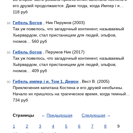
его друзей продолжаются. Даже тогда, когда Импер i я…
118 руб
Гибель Богов
, Ник Перумов (2003)
88
Так уж повелось, что загадочный континент, называемый
Хьервардом, стал пристанищем для людей, эльфов,
гномов… 560 руб
Гибель богов
, Перумов Ник (2017)
89
Так уж повелось, что загадочный континент, называемый
Хьёрвардом, стал пристанищем для людей, эльфов,
гномов… 409 руб
Гибель импер i и. Том 1. Демон
, Вест В. (2005)
90
Приключения капитана Костина и его друзей необычны.
Начало их пришлось на трагическое время, когда темный…
734 руб
Страницы
←
Предыдущая
Следующая
→
1
2
3
4
5
6
7
8
9