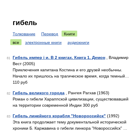
гибель
Толкование
Перевод
Книги
все
электронные книги
аудиокниги
Гибель импер i и. В 2 книгах. Книга 1. Демон
, Владимир
81
Вест (2005)
Приключения капитана Костина и его друзей необычны.
Начало их пришлось на трагическое время, когда темный…
110 руб
Гибель великого города
, Рангея Рагхав (1963)
82
Роман о гибели Хараппской цивилизации, существовавшей
на территории современной Индии 300 руб
Гибель линейного корабля "Новороссийск"
(1992)
83
Эта книга продолжает тему документальной исторической
хроники Б. Каржавина о гибели линкора "Новороссийск" …